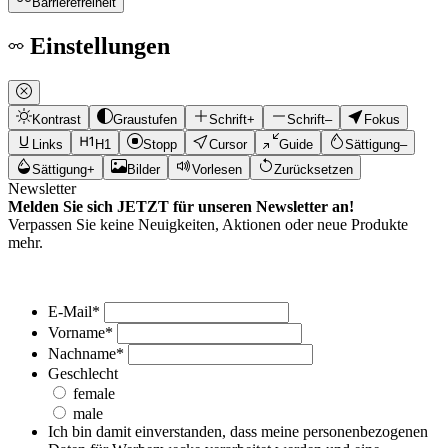
Barrierefreiheit
Einstellungen
Kontrast
Graustufen
Schrift+
Schrift–
Fokus
Links
H1
Stopp
Cursor
Guide
Sättigung–
Sättigung+
Bilder
Vorlesen
Zurücksetzen
Newsletter
Melden Sie sich JETZT für unseren Newsletter an!
Verpassen Sie keine Neuigkeiten, Aktionen oder neue Produkte
mehr.
E-Mail
*
Vorname
*
Nachname
*
Geschlecht
female
male
Ich bin damit einverstanden, dass meine personenbezogenen