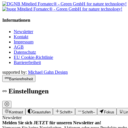
Informationen
Newsletter
Kontakt
Impressum
AGB
Datenschutz
EU Cookie-Richtlinie
Barrierefreiheit
supported by:
Michael Gahn Design
Barrierefreiheit
Einstellungen
Kontrast
Graustufen
Schrift+
Schrift–
Fokus
Li
Newsletter
Melden Sie sich JETZT für unseren Newsletter an!
Verpassen Sie keine Neuigkeiten, Aktionen oder neue Produkte mehr.