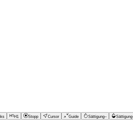
nks
H1
Stopp
Cursor
Guide
Sättigung–
Sättigung